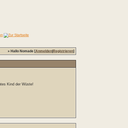
» Hallo Nomade [
Anmelden
|
Registrieren
]
chtes Kind der Wüste!