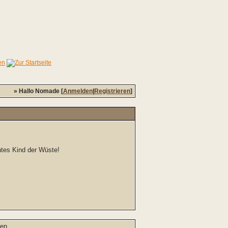
» Hallo Nomade [
Anmelden
|
Registrieren
]
chtes Kind der Wüste!
en.